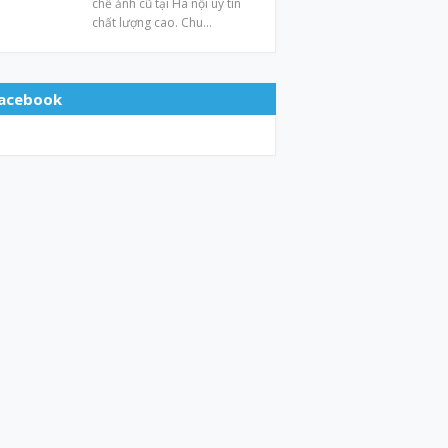
chế ảnh cũ tại Hà nội uy tín
chất lượng cao. Chu…
acebook