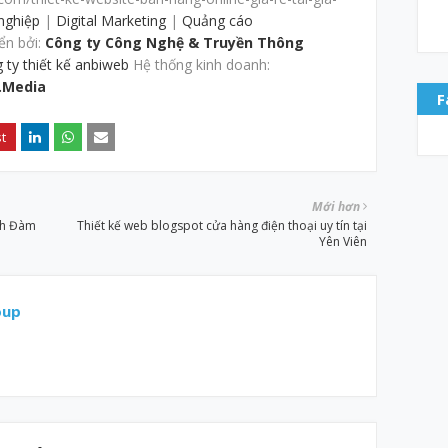
 nghiệp
|
Digital Marketing
|
Quảng cáo
ển bởi:
Công ty Công Nghệ & Truyền Thông
 ty thiết kế anbiweb
Hệ thống kinh doanh:
.Media
F
Mới hơn
inh Đàm
Thiết kế web blogspot cửa hàng điện thoại uy tín tại
Yên Viên
oup