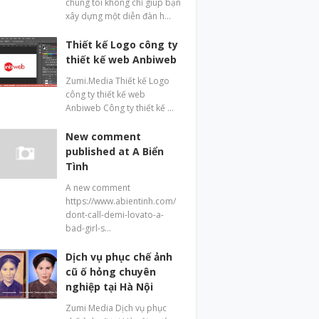
chúng tôi không chỉ giúp bạn
xây dựng một diễn đàn h…
Thiết kế Logo công ty
thiết kế web Anbiweb
Zumi.Media Thiết kế Logo
công ty thiết kế web
Anbiweb Công ty thiết kế …
New comment
published at A Biển
Tình
A new comment
https://www.abientinh.com/
dont-call-demi-lovato-a-
bad-girl-s…
Dịch vụ phục chế ảnh
cũ ố hỏng chuyên
nghiệp tại Hà Nội
Zumi Media Dịch vụ phục