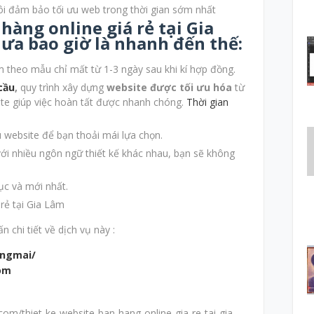
ôi đảm bảo tối ưu web trong thời gian sớm nhất
hàng online giá rẻ tại Gia
ưa bao giờ là nhanh đến thế:
 theo mẫu chỉ mất từ 1-3 ngày sau khi kí hợp đồng.
cầu
,
quy trình xây dựng
website được tối ưu hóa
từ
ite giúp việc hoàn tất được nhanh chóng.
Thời gian
u website để bạn thoải mái lựa chọn.
ới nhiều ngôn ngữ thiết kế khác nhau, bạn sẽ không
.
ục và mới nhất.
 chi tiết về dịch vụ này :
ngmai/
om
om/thiet-ke-website-ban-hang-online-gia-re-tai-gia-