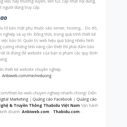
ng việc này thường xuyên, liên tục cập nhật nội dung,
t người dùng truy cập.
cao
Yếu tố bảo mật phụ thuộc vào server, hosting… Do đó,
nghiệp và uy tín. Đồng thời, trong quá trình thiết kế
iệc bảo trì. Quản trị web hiệu quả bằng nhiều hình
ng cường những tính năng cần thiết thì phải đảm bảo
hất là đừng để website của bạn vi phạm các quy định
rọng.
 thiết kế website chuyên nghiệp.
–
Anbiweb.com/me/nvduong
com/thiet-ke-web-chuyen-nghiep-nhanh-chong/ Diễn
igital Marketing
|
Quảng cáo Facebook
|
Quảng cáo
Nghệ & Truyền Thông Thabidu Việt Nam
Vận hành
kinh doanh:
Anbiweb.com
-
Thabidu.com
-