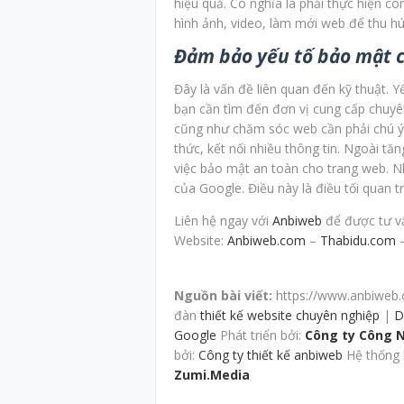
hiệu quả. Có nghĩa là phải thực hiện cô
hình ảnh, video, làm mới web để thu hú
Đảm bảo yếu tố bảo mật 
Đây là vấn đề liên quan đến kỹ thuật. 
bạn cần tìm đến đơn vị cung cấp chuyên 
cũng như chăm sóc web cần phải chú ý v
thức, kết nối nhiều thông tin. Ngoài tă
việc bảo mật an toàn cho trang web. N
của Google. Điều này là điều tối quan t
Liên hệ ngay với
Anbiweb
để được tư vấn
Website:
Anbiweb.com
–
Thabidu.com
Nguồn bài viết:
https://www.anbiweb.
đàn
thiết kế website chuyên nghiệp
|
D
Google
Phát triển bởi:
Công ty Công 
bởi:
Công ty thiết kế anbiweb
Hệ thống 
Zumi.Media