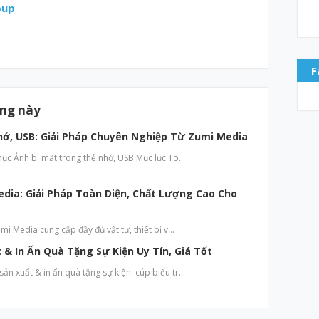
oup
F
ăng này
hớ, USB: Giải Pháp Chuyên Nghiệp Từ Zumi Media
hục Ảnh bị mất trong thẻ nhớ, USB Mục lục To…
edia: Giải Pháp Toàn Diện, Chất Lượng Cao Cho
mi Media cung cấp đầy đủ vật tư, thiết bị v…
& In Ấn Quà Tặng Sự Kiện Uy Tín, Giá Tốt
n xuất & in ấn quà tặng sự kiện: cúp biểu tr…