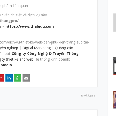
n phẩm liên quan
 vấn chi tiết về dịch vụ này.
thangpro/
m
–
https://www.thabidu.com
om/dich-vu-thiet-ke-web-ban-phu-kien-trang-suc-tai-
uyên nghiệp
|
Digital Marketing
|
Quảng cáo
ển bởi:
Công ty Công Nghệ & Truyền Thông
 ty thiết kế anbiweb
Hệ thống kinh doanh:
.Media
Mới hơn