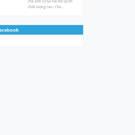
chế ảnh cũ tại Hà nội uy tín
chất lượng cao. Chu…
acebook