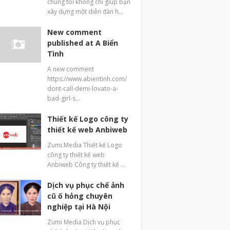
chúng tôi không chỉ giúp bạn
xây dựng một diễn đàn h…
New comment
published at A Biển
Tình
A new comment
https://www.abientinh.com/
dont-call-demi-lovato-a-
bad-girl-s…
Thiết kế Logo công ty
thiết kế web Anbiweb
Zumi.Media Thiết kế Logo
công ty thiết kế web
Anbiweb Công ty thiết kế …
Dịch vụ phục chế ảnh
cũ ố hỏng chuyên
nghiệp tại Hà Nội
Zumi Media Dịch vụ phục