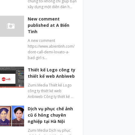
chúng tôi không chỉ giúp bạn
xây dựng một diễn đàn h…
New comment
published at A Biển
Tình
A new comment
https://www.abientinh.com/
dont-call-demi-lovato-a-
bad-girl-s…
Thiết kế Logo công ty
thiết kế web Anbiweb
Zumi.Media Thiết kế Logo
công ty thiết kế web
Anbiweb Công ty thiết kế …
Dịch vụ phục chế ảnh
cũ ố hỏng chuyên
nghiệp tại Hà Nội
Zumi Media Dịch vụ phục