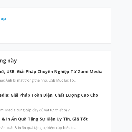
oup
ăng này
hớ, USB: Giải Pháp Chuyên Nghiệp Từ Zumi Media
hục Ảnh bị mất trong thẻ nhớ, USB Mục lục To…
edia: Giải Pháp Toàn Diện, Chất Lượng Cao Cho
mi Media cung cấp đầy đủ vật tư, thiết bị v…
& In Ấn Quà Tặng Sự Kiện Uy Tín, Giá Tốt
n xuất & in ấn quà tặng sự kiện: cúp biểu tr…