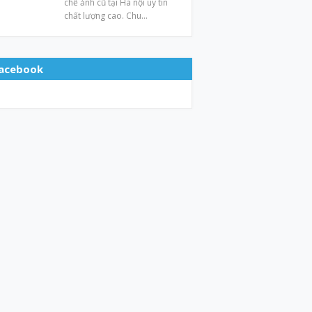
chế ảnh cũ tại Hà nội uy tín
chất lượng cao. Chu…
acebook