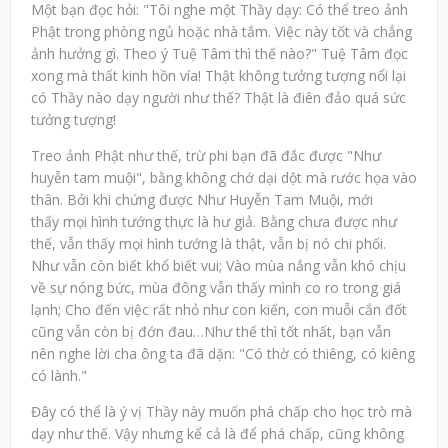
Một bạn đọc hỏi: "Tôi nghe một Thầy dạy: Có thể treo ảnh
Phật trong phòng ngủ hoặc nhà tắm. Việc này tốt và chẳng
ảnh hưởng gì. Theo ý Tuệ Tâm thì thế nào?" Tuệ Tâm đọc
xong mà thất kinh hồn vía! Thật không tưởng tượng nổi lại
có Thầy nào dạy người như thế? Thật là điên đảo quá sức
tưởng tượng!
Treo ảnh Phật như thế, trừ phi bạn đã đắc được "Như
huyễn tam muội", bằng không chớ dại dột mà rước họa vào
thân. Bởi khi chứng được Như Huyễn Tam Muội, mới
thấy mọi hình tướng thực là hư giả. Bằng chưa được như
thế, vẫn thấy mọi hình tướng là thật, vẫn bị nó chi phối.
Như vẫn còn biết khổ biết vui; Vào mùa nắng vẫn khó chịu
về sự nóng bức, mùa đông vẫn thấy mình co ro trong giá
lạnh; Cho đến việc rất nhỏ như con kiến, con muỗi cắn đốt
cũng vẫn còn bị đớn đau…Như thế thì tốt nhất, bạn vẫn
nên nghe lời cha ông ta đã dặn: "Có thờ có thiêng, có kiêng
có lành."
Đây có thể là ý vị Thầy này muốn phá chấp cho học trò mà
dạy như thế. Vậy nhưng kể cả là để phá chấp, cũng không