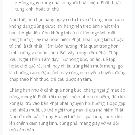
Hằng ngày trong nhà có người hoặc niệm Phật, hoặc
tụng kinh, hoặc trì chú.
Như thế, nếu bạn hàng ngày có tu trì và ở trong hoàn cảnh
không đặng đừng được, thì hẵng nên treo ảnh Phật trên
bàn thờ gia tiên. Còn không thì cứ chí tâm ngoảnh mặt
sang hướng Tây mà hoặc niệm Phật, hoặc tụng kinh, hoặc
trì chú là tốt nhất. Tâm luôn hướng Phật quan trọng hơn
hình tướng và hoàn cảnh. Bởi vậy trong niệm Phật Thập
Yếu, Ngài Thiền Tâm dạy: "Sự nóng bức, ồn ào, uế tạp,
hoặc chỗ quá rét lạnh hay nhiều trùng kiến muỗi mòng, gọi
là chướng cảnh. Gặp cảnh này cũng nên uyển chuyển, đừng
chấp theo hình thức, chỉ cầu được an tâm.
Chẳng hạn như ở cảnh quá nóng bức, chẳng ngại gì mặc áo
tràng mỏng lễ Phật, rồi ra ngồi chỗ mát mà trì niệm, đến khi
xong lại trở vào bàn Phật phát nguyện hồi hướng. Hoặc gặp
chỗ nhiều muỗi, có thể ngồi trong màn thưa mà niệm Phật.
Như ở miền bắc Trung Hoa vì thời tiết quá lạnh, các sư khi
lên chánh điện tụng kinh, cũng phải mang giày vớ và đội
mũ cẩn thận.