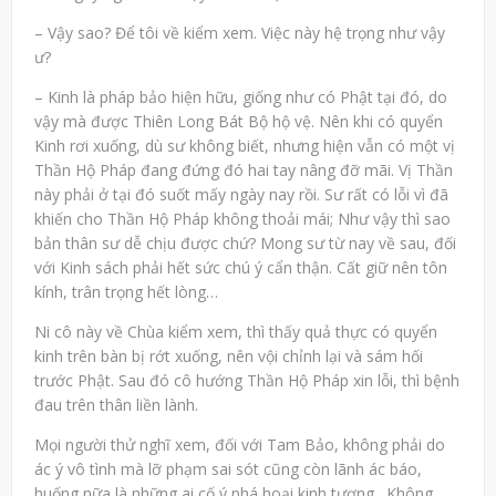
– Vậy sao? Để tôi về kiểm xem. Việc này hệ trọng như vậy
ư?
– Kinh là pháp bảo hiện hữu, giống như có Phật tại đó, do
vậy mà được Thiên Long Bát Bộ hộ vệ. Nên khi có quyển
Kinh rơi xuống, dù sư không biết, nhưng hiện vẫn có một vị
Thần Hộ Pháp đang đứng đó hai tay nâng đỡ mãi. Vị Thần
này phải ở tại đó suốt mấy ngày nay rồi. Sư rất có lỗi vì đã
khiến cho Thần Hộ Pháp không thoải mái; Như vậy thì sao
bản thân sư dễ chịu được chứ? Mong sư từ nay về sau, đối
với Kinh sách phải hết sức chú ý cẩn thận. Cất giữ nên tôn
kính, trân trọng hết lòng…
Ni cô này về Chùa kiểm xem, thì thấy quả thực có quyển
kinh trên bàn bị rớt xuống, nên vội chỉnh lại và sám hối
trước Phật. Sau đó cô hướng Thần Hộ Pháp xin lỗi, thì bệnh
đau trên thân liền lành.
Mọi người thử nghĩ xem, đối với Tam Bảo, không phải do
ác ý vô tình mà lỡ phạm sai sót cũng còn lãnh ác báo,
huống nữa là những ai cố ý phá hoại kinh tượng…Không