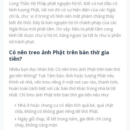
Long Thần Hộ Pháp phát nguyện hộ trì. Bất cứ nơi đâu có
hình tượng Phật, tất nơi đó có sự hiện diện của các Ngài,
chỉ là, chư vị ở trong vô hình nên mắt phàm chẳng thấy
biết đó thôi. Đây là bản nguyện hộ trì chánh pháp của các
Ngài thủa mới phát tâm. Do vậy: Nếu ta phát tâm cung
kính tất được chư vị hộ trì, bằng ngược lại tất bị chư vị phẫn
nộ trách phạt.
Có nên treo ảnh Phật trên bàn thờ gia
tiên?
Nhiều bạn đọc nhắn hỏi: Có nên treo ảnh Phật trên bàn thờ
gia tiên không? Tuệ Tâm bảo: Ảnh hoặc tượng Phật nếu
thỉnh về nhà, nên treo riêng ở một nơi cao ráo, thanh tịnh,
hoàn toàn tách biệt với các bàn thờ khác trong nhà là tốt
nhất. Chỉ treo ảnh Phật trên bàn thờ gia tiên nếu như:
Nhà ở hoặc chung cư có diện tích quá bé, quá chật
chội, không có không gian riêng để thờ Phật.
Ngày giỗ chạp, lễ tết trong năm, gia đình chỉ cúng
chay, không cúng mặn.