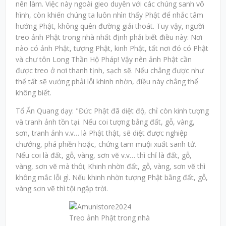
nên làm. Việc này ngoài gieo duyên với các chúng sanh vô
hình, còn khiến chúng ta luôn nhìn thấy Phật để nhắc tâm
hướng Phật, không quên đường giải thoát. Tuy vậy, người
treo ảnh Phật trong nhà nhất định phải biết điều này: Nơi
nào có ảnh Phật, tượng Phật, kinh Phật, tất nơi đó có Phật
và chư tôn Long Thần Hộ Pháp! Vậy nên ảnh Phật cần
được treo ở nơi thanh tịnh, sạch sẽ. Nếu chẳng được như
thế tất sẽ vướng phải lỗi khinh nhờn, điều này chẳng thể
không biết.
Tổ Ấn Quang dạy: "Đức Phật đã diệt độ, chỉ còn kinh tượng
và tranh ảnh tồn tại. Nếu coi tượng bằng đất, gỗ, vàng,
sơn, tranh ảnh v.v… là Phật thật, sẽ diệt được nghiệp
chướng, phá phiền hoặc, chứng tam muội xuất sanh tử.
Nếu coi là đất, gỗ, vàng, sơn vẽ v.v… thì chỉ là đất, gỗ,
vàng, sơn vẽ mà thôi; Khinh nhờn đất, gỗ, vàng, sơn vẽ thì
không mắc lỗi gì. Nếu khinh nhờn tượng Phật bằng đất, gỗ,
vàng sơn vẽ thì tội ngập trời.
Treo ảnh Phật trong nhà