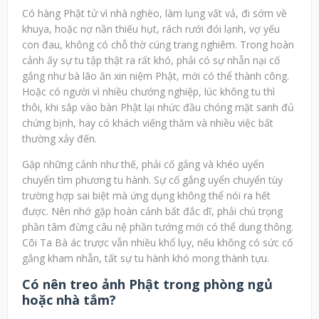
Có hàng Phật tử vì nhà nghèo, làm lụng vất vả, đi sớm về
khuya, hoặc nợ nần thiếu hụt, rách rưới đói lạnh, vợ yếu
con đau, không có chỗ thờ cúng trang nghiêm. Trong hoàn
cảnh ấy sự tu tập thật ra rất khó, phải có sự nhẫn nại cố
gắng như bà lão ăn xin niệm Phật, mới có thể thành công.
Hoặc có người vì nhiều chướng nghiệp, lúc không tu thì
thôi, khi sắp vào bàn Phật lại nhức đầu chóng mặt sanh đủ
chứng bịnh, hay có khách viếng thăm và nhiều việc bất
thường xảy đến.
Gặp những cảnh như thế, phải cố gắng và khéo uyển
chuyển tìm phương tu hành. Sự cố gắng uyển chuyển tùy
trường hợp sai biệt mà ứng dụng không thể nói ra hết
được. Nên nhớ gặp hoàn cảnh bất đắc dĩ, phải chú trọng
phần tâm đừng câu nệ phần tướng mới có thể dung thông.
Cõi Ta Bà ác trược vẫn nhiều khổ lụy, nếu không có sức cố
gắng kham nhẫn, tất sự tu hành khó mong thành tựu.
Có nên treo ảnh Phật trong phòng ngủ
hoặc nhà tắm?