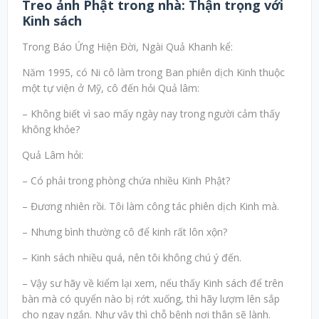
Treo ảnh Phật trong nhà: Thận trọng với
Kinh sách
Trong Báo Ứng Hiện Đời, Ngài Quả Khanh kể:
Năm 1995, có Ni cô làm trong Ban phiên dịch Kinh thuộc
một tự viện ở Mỹ, cô đến hỏi Quả lâm:
– Không biết vì sao mấy ngày nay trong người cảm thấy
không khỏe?
Quả Lâm hỏi:
– Có phải trong phòng chứa nhiều Kinh Phật?
– Đương nhiên rồi. Tôi làm công tác phiên dịch Kinh mà.
– Nhưng bình thường cô để kinh rất lôn xộn?
– Kinh sách nhiều quá, nên tôi không chú ý đến.
– Vậy sư hãy về kiểm lại xem, nếu thấy Kinh sách để trên
bàn mà có quyển nào bị rớt xuống, thì hãy lượm lên sắp
cho ngay ngắn. Như vậy thì chỗ bệnh nơi thân sẽ lành.