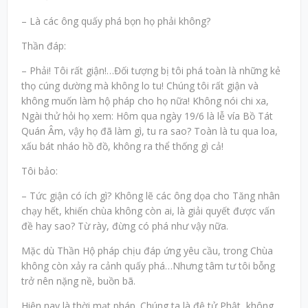
– Là các ông quấy phá bọn họ phải không?
Thần đáp:
– Phải! Tôi rất giận!…Đối tượng bị tôi phá toàn là những kẻ
thọ cúng dường mà không lo tu! Chúng tôi rất giận và
không muốn làm hộ pháp cho họ nữa! Không nói chi xa,
Ngài thử hỏi họ xem: Hôm qua ngày 19/6 là lễ vía Bồ Tát
Quán Âm, vậy họ đã làm gì, tu ra sao? Toàn là tu qua loa,
xấu bát nháo hồ đồ, không ra thể thống gì cả!
Tôi bảo:
– Tức giận có ích gì? Không lẽ các ông dọa cho Tăng nhân
chạy hết, khiến chùa không còn ai, là giải quyết được vấn
đề hay sao? Từ rày, đừng có phá như vậy nữa.
Mặc dù Thần Hộ pháp chịu đáp ứng yêu cầu, trong Chùa
không còn xảy ra cảnh quấy phá…Nhưng tâm tư tôi bỗng
trở nên nặng nề, buồn bã.
Hiện nay là thời mạt pháp. Chúng ta là đệ tử Phật, không