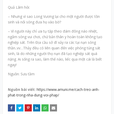
Quả Lâm hỏi:
– Nhưng vì sao Long Vương lại cho một người được tồn
sinh và nổi sóng đưa họ vào bờ?
– Vì người này chỉ ưa tụ tập theo đám đông náo nhiệt,
ngắm sóng vui chơi, chứ bản thân y hoàn toàn không tạo
nghiệp sát. Trên Địa cầu sở dĩ xảy ra các tại nạn sóng
thần..vv…Thảy đều có liên quan đến việc phóng túng sát
sinh, là do những người thọ nạn đã tạo nghiệp sát quá
nặng. Ai sống ra sao, làm thế nào, liếc qua một cái là biết
ngay!
Nguồn: Sưu tầm
Nguồn bài viết:
https://www.amuni.me/cach-treo-anh-
phat-trong-nha-dung-voi-phap/