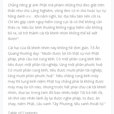
Chẳng riêng gì ảnh Phật mà phàm những thứ đeo giắt trên
thân như chú Lăng Nghiêm, vòng đeo có in chú hoặc lục tự
hồng danh v.v… Khi nằm nghỉ, lúc đại tiểu tiện nên cởi ra.
Chỉ khi gặp cảnh nguy hiểm cùng cực là có thể không cần
tháo ra. Nếu lúc bình thường không nguy hiểm vẫn không
bỏ ra, sẽ trở thành cái tội khinh nhờn không thể kể xiết
được!"
Cái hại của lỗi khinh nhờn này không hề đơn giản. Tổ Ấn
Quang thường dạy: "Muốn được lợi ích thật sự nơi Phật
pháp, phải cầu nơi cung kính. Có một phần cung kính liền
tiêu được một phần tội nghiệp, tăng một phần phước huệ.
Có mười phần cung kính, tiêu được mười phần tội nghiệp,
tăng mười phần phước huệ". Nếu chẳng cung kính mảy
may thì tụng kinh niệm Phật tuy chẳng phải là không được
mảy may lợi ích nào, nhưng trước hết phải chịu cái tội khinh
nhờn, đọa lạc trong tam đồ bao nhiêu kiếp! Tội trả hết rồi,
sẽ nhờ vào nhân lành ấy lại được nghe pháp, tu đạo, ăn
chay, niệm Phật, cầu sanh Tây Phương, liễu sanh thoát tử."
Table of Contents