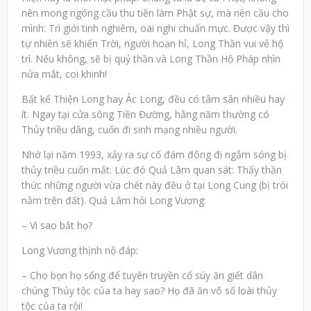
nên mong ngóng cầu thu tiền làm Phật sự, mà nên cầu cho
mình: Trì giới tinh nghiêm, oai nghi chuẩn mực. Được vậy thì
tự nhiên sẽ khiến Trời, người hoan hỉ, Long Thần vui vẻ hộ
trì. Nếu không, sẽ bị quỷ thần và Long Thần Hộ Pháp nhìn
nửa mắt, coi khinh!
Bất kể Thiện Long hay Ác Long, đều có tâm sân nhiều hay
ít. Ngay tại cửa sông Tiền Đường, hằng năm thường có
Thủy triều dâng, cuốn đi sinh mạng nhiều người.
Nhớ lại năm 1993, xảy ra sự cố đám đông đi ngắm sóng bị
thủy triều cuốn mất. Lúc đó Quả Lâm quan sát: Thấy thần
thức những người vừa chết này đều ở tại Long Cung (bị trói
nằm trên đất). Quả Lâm hỏi Long Vương:
– Vì sao bắt họ?
Long Vương thịnh nộ đáp:
– Cho bọn họ sống để tuyên truyền cổ súy ăn giết dân
chúng Thủy tộc của ta hay sao? Họ đã ăn vô số loài thủy
tộc của ta rồi!