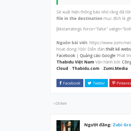
Sẽ xuất hiện thông báo nhỏ rằng đã tồn
file in the destination
mục đích là gh
[kkstarratings force="false" valign="bot
Nguồn bài viết:
https://www.zumi.me
hoat-dong-100/ Diễn đàn
thiết kế web
Facebook
|
Quảng cáo Google
Phát tri
Thabidu Việt Nam
Vận hành bởi:
Công
Cloud
-
Thabidu.com
-
Zumi.Media
Cũ hơn
Người đăng:
Zubi Gr