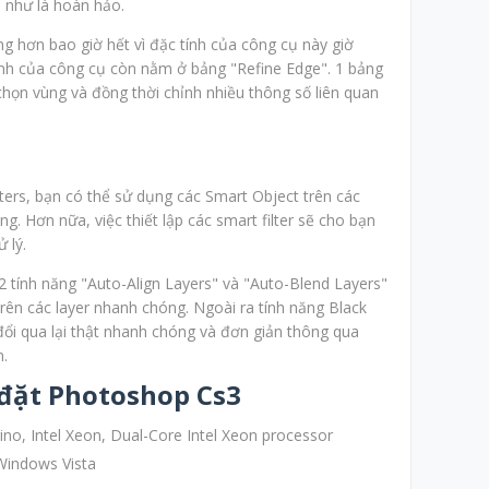
 như là hoàn hảo.
g hơn bao giờ hết vì đặc tính của công cụ này giờ
nh của công cụ còn nằm ở bảng "Refine Edge". 1 bảng
chọn vùng và đồng thời chỉnh nhiều thông số liên quan
lters, bạn có thể sử dụng các Smart Object trên các
g. Hơn nữa, việc thiết lập các smart filter sẽ cho bạn
 lý.
 tính năng "Auto-Align Layers" và "Auto-Blend Layers"
rên các layer nhanh chóng. Ngoài ra tính năng Black
ổi qua lại thật nhanh chóng và đơn giản thông qua
n.
i đặt Photoshop Cs3
trino, Intel Xeon, Dual-Core Intel Xeon processor
Windows Vista