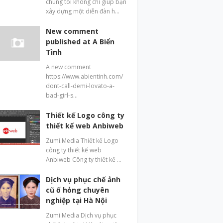
chúng tôi không chỉ giúp bạn
xây dựng một diễn đàn h…
New comment
published at A Biển
Tình
A new comment
https://www.abientinh.com/
dont-call-demi-lovato-a-
bad-girl-s…
Thiết kế Logo công ty
thiết kế web Anbiweb
Zumi.Media Thiết kế Logo
công ty thiết kế web
Anbiweb Công ty thiết kế …
Dịch vụ phục chế ảnh
cũ ố hỏng chuyên
nghiệp tại Hà Nội
Zumi Media Dịch vụ phục