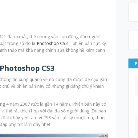
021 đã ra mắt, thế nhưng vẫn còn đông đảo người
 bật trong số đó là
Photoshop CS3
– phiên bản cực kỳ
hình thấp mà khả năng chỉnh sửa không hề kém cạnh
P
ề Photoshop CS3
u thông tin xung quanh về nó cũng đã được đề cập gần
t chú về phiên bản này có những gì đáng chú ý khiến
g 4 năm 2007 (tức là gần 14 năm). Phiên bản này có
vì thế rất thích hợp với đại đa số người dùng. Dù bạn
 cũ thì hãy yên tâm vì PS3 vẫn cực kỳ mượt mà, thao
đáp ứng tốt lắm đấy nhé!