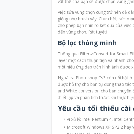
vật thể của bạn sẽ được chọn vùng gần
Việc sửa vùng chọn cũng trở nên dễ dàn
giống như brush vậy. Chưa hết, sức mạ
cho phép bạn nhìn rõ kết quả của việc 
đến vùng chọn. Rất tuyệt!
Bộ lọc thông minh
Thông qua Filter->Convert for Smart Fi
layer một cách thuận tiện và nhanh chón
một hiệu ứng đẹp trên hình ảnh được xử
Ngoài ra Photoshop Cs3 còn nổi bật ở 2
được hỗ trợ cho bạn tự động thao tác t
and White conversion cho bạn chuyển đ
thiết lập và phân tích trước khi thực hiệ
Yêu cầu tối thiểu cà
Vi xử lý: Intel Pentium 4, Intel Cen
Microsoft Windows XP SP2 2 hay 