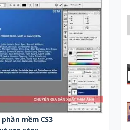
a phần mềm CS3
 và gọn gàng