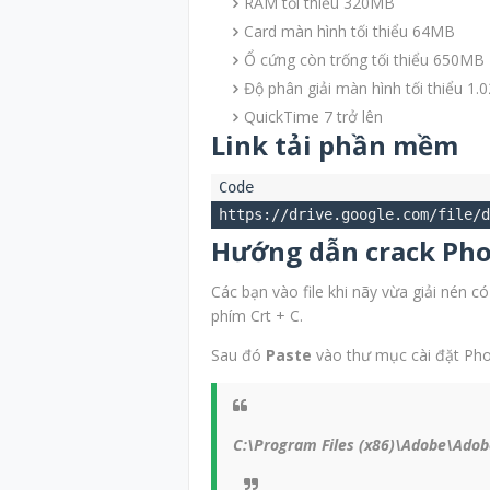
RAM tối thiểu 320MB
Card màn hình tối thiểu 64MB
Ổ cứng còn trống tối thiểu 650MB
Độ phân giải màn hình tối thiểu 1.
QuickTime 7 trở lên
Link tải phần mềm
https://drive.google.com/file/d
Hướng dẫn crack Pho
Các bạn vào file khi nãy vừa giải nén có
phím Crt + C.
Sau đó
Paste
vào thư mục cài đặt Ph
C:\Program Files (x86)\Adobe\Ado