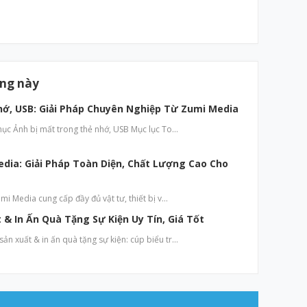
ăng này
hớ, USB: Giải Pháp Chuyên Nghiệp Từ Zumi Media
hục Ảnh bị mất trong thẻ nhớ, USB Mục lục To…
edia: Giải Pháp Toàn Diện, Chất Lượng Cao Cho
mi Media cung cấp đầy đủ vật tư, thiết bị v…
& In Ấn Quà Tặng Sự Kiện Uy Tín, Giá Tốt
n xuất & in ấn quà tặng sự kiện: cúp biểu tr…