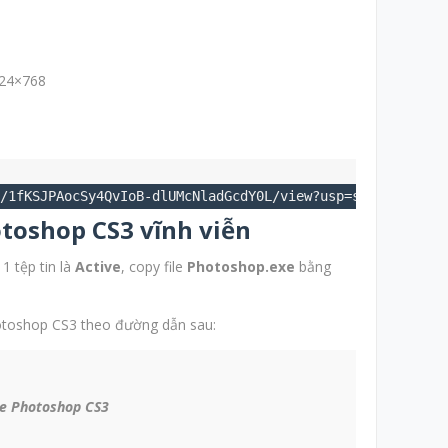
024×768
/1fKSJPAocSy4QvIoB-dlUMcNladGcdY0L/view?usp=sharing
toshop CS3 vĩnh viễn
 1 tệp tin là
Active
, copy file
Photoshop.exe
bằng
otoshop CS3 theo đường dẫn sau:
be Photoshop CS3