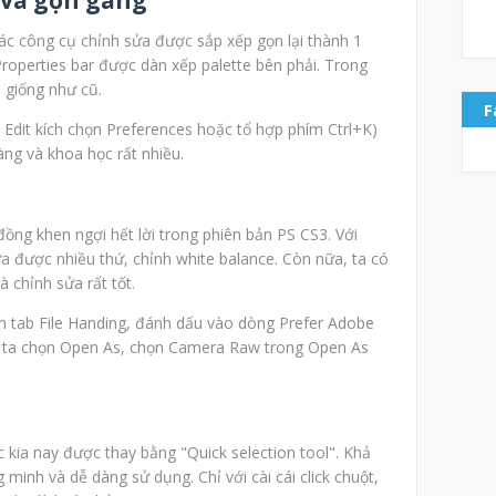
ác công cụ chỉnh sửa được sắp xếp gọn lại thành 1
Properties bar được dàn xếp palette bên phải. Trong
i giống như cũ.
F
 Edit kích chọn Preferences hoặc tổ hợp phím Ctrl+K)
àng và khoa học rất nhiều.
ồng khen ngợi hết lời trong phiên bản PS CS3. Với
a được nhiều thứ, chỉnh white balance. Còn nữa, ta có
à chỉnh sửa rất tốt.
n tab File Handing, đánh dấu vào dòng Prefer Adobe
le ta chọn Open As, chọn Camera Raw trong Open As
kia nay được thay bằng "Quick selection tool". Khả
minh và dễ dàng sử dụng. Chỉ với cài cái click chuột,