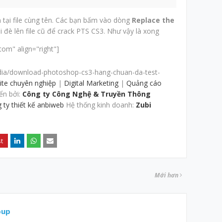
 tại file cùng tên. Các bạn bấm vào dòng
Replace the
i đè lên file cũ để crack PTS CS3. Như vậy là xong
tom" align="right"]
dia/download-photoshop-cs3-hang-chuan-da-test-
site chuyên nghiệp
|
Digital Marketing
|
Quảng cáo
ển bởi:
Công ty Công Nghệ & Truyền Thông
 ty thiết kế anbiweb
Hệ thống kinh doanh:
Zubi
Mới hơn
oup