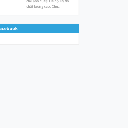
chế ảnh cũ tại Hà nội uy tín
chất lượng cao. Chu…
acebook