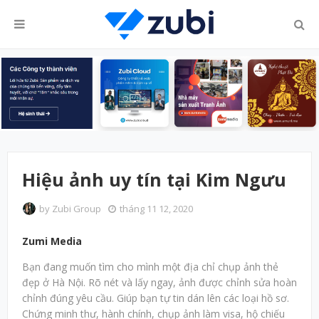
Hiệu ảnh uy tín tại Kim Ngưu
by
Zubi Group
tháng 11 12, 2020
Zumi Media
Bạn đang muốn tìm cho mình một địa chỉ chụp ảnh thẻ
đẹp ở Hà Nội. Rõ nét và lấy ngay, ảnh được chỉnh sửa hoàn
chỉnh đúng yêu cầu. Giúp bạn tự tin dán lên các loại hồ sơ.
Chứng minh thư, hành chính, chụp ảnh làm visa, hộ chiếu