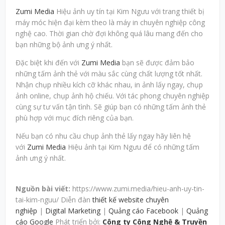
Zumi Media
Hiệu ảnh uy tín tại Kim Ngưu với trang thiết bị
máy móc hiện đại kèm theo là máy in chuyên nghiệp công
nghệ cao. Thời gian chờ đợi không quá lâu mang đến cho
bạn những bộ ảnh ưng ý nhất.
Đặc biệt khi đến với
Zumi Media
bạn sẽ được đảm bảo
những tấm ảnh thẻ với màu sắc cùng chất lượng tốt nhất.
Nhận chụp nhiều kích cỡ khác nhau, in ảnh lấy ngay, chụp
ảnh online, chụp ảnh hộ chiếu. Với tác phong chuyên nghiệp
cùng sự tư vấn tận tình. Sẽ giúp bạn có những tấm ảnh thẻ
phù hợp với mục đích riêng của bạn.
Nếu bạn có nhu cầu chụp ảnh thẻ lấy ngay hãy liên hệ
với
Zumi Media
Hiệu ảnh tại Kim Ngưu để có những tấm
ảnh ưng ý nhất.
Nguồn bài viết:
https://www.zumi.media/hieu-anh-uy-tin-
tai-kim-nguu/ Diễn đàn
thiết kế website chuyên
nghiệp
|
Digital Marketing
|
Quảng cáo Facebook
|
Quảng
cáo Google
Phát triển bởi:
Công ty Công Nghệ & Truyền