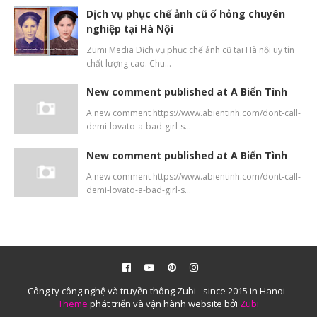
Dịch vụ phục chế ảnh cũ ố hỏng chuyên
nghiệp tại Hà Nội
Zumi Media Dịch vụ phục chế ảnh cũ tại Hà nội uy tín
chất lượng cao. Chu…
New comment published at A Biển Tình
A new comment https://www.abientinh.com/dont-call-
demi-lovato-a-bad-girl-s…
New comment published at A Biển Tình
A new comment https://www.abientinh.com/dont-call-
demi-lovato-a-bad-girl-s…
Công ty công nghệ và truyền thông Zubi - since 2015 in Hanoi -
Theme
phát triển và vận hành website bởi
Zubi