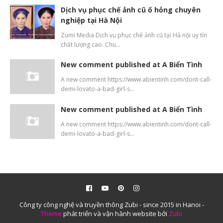
Dịch vụ phục chế ảnh cũ ố hỏng chuyên
nghiệp tại Hà Nội
Zumi Media Dịch vụ phục chế ảnh cũ tại Hà nội uy tín
chất lượng cao. Chu…
New comment published at A Biển Tình
A new comment https://www.abientinh.com/dont-call-
demi-lovato-a-bad-girl-s…
New comment published at A Biển Tình
A new comment https://www.abientinh.com/dont-call-
demi-lovato-a-bad-girl-s…
Công ty công nghệ và truyền thông Zubi - since 2015 in Hanoi -
Theme
phát triển và vận hành website bởi
Zubi