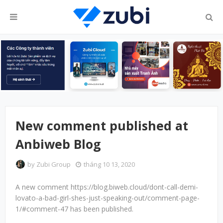
New comment published at
Anbiweb Blog
by
Zubi Group
tháng 10 13, 2020
A new comment https://blog.biweb.cloud/dont-call-demi-
lovato-a-bad-girl-shes-just-speaking-out/comment-page-
1/#comment-47 has been published.