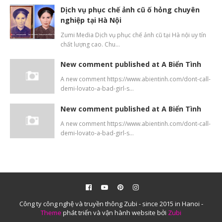
Dịch vụ phục chế ảnh cũ ố hỏng chuyên
nghiệp tại Hà Nội
Zumi Media Dịch vụ phục chế ảnh cũ tại Hà nội uy tín
chất lượng cao. Chu…
New comment published at A Biển Tình
A new comment https://www.abientinh.com/dont-call-
demi-lovato-a-bad-girl-s…
New comment published at A Biển Tình
A new comment https://www.abientinh.com/dont-call-
demi-lovato-a-bad-girl-s…
Công ty công nghệ và truyền thông Zubi - since 2015 in Hanoi -
Theme
phát triển và vận hành website bởi
Zubi