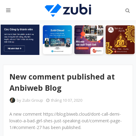
New comment published at
Anbiweb Blog
by
Zubi Group
tháng 10 07, 2020
A new comment https://blog.biweb.cloud/dont-call-demi-
lovato-a-bad-girl-shes-just-speaking-out/comment-page-
1/#comment-27 has been published.