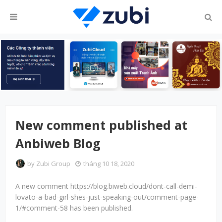
New comment published at
Anbiweb Blog
by
Zubi Group
tháng 10 18, 2020
A new comment https://blog.biweb.cloud/dont-call-demi-
lovato-a-bad-girl-shes-just-speaking-out/comment-page-
1/#comment-58 has been published.