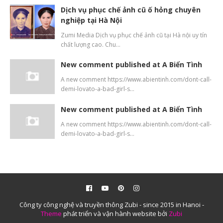
Dịch vụ phục chế ảnh cũ ố hỏng chuyên
nghiệp tại Hà Nội
Zumi Media Dịch vụ phục chế ảnh cũ tại Hà nội uy tín
chất lượng cao. Chu…
New comment published at A Biển Tình
A new comment https://www.abientinh.com/dont-call-
demi-lovato-a-bad-girl-s…
New comment published at A Biển Tình
A new comment https://www.abientinh.com/dont-call-
demi-lovato-a-bad-girl-s…
Công ty công nghệ và truyền thông Zubi - since 2015 in Hanoi -
Theme
phát triển và vận hành website bởi
Zubi