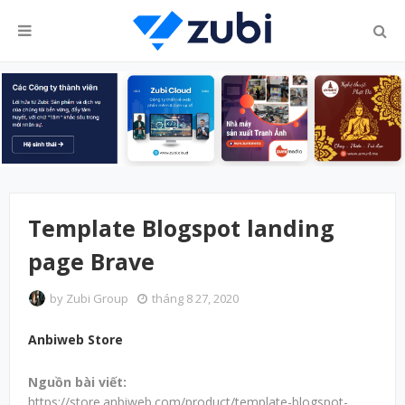
Template Blogspot landing
page Brave
by
Zubi Group
tháng 8 27, 2020
Anbiweb Store
Nguồn bài viết:
https://store.anbiweb.com/product/template-blogspot-