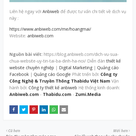
Liên hệ ngay với
Anbiweb
để được tư vấn chi tiết về dịch vụ
này :
https://www.anbiweb.com/me/hoangmai/
Website:
anbiweb.com
Nguồn bài viết:
https://blog.anbiweb.com/dich-vu-sua-
chua-website-uy-tin-tai-ba-dinh-ha-noi/ Diễn đàn
thiết kế
website chuyên nghiệp
|
Digital Marketing
|
Quảng cáo
Facebook
|
Quảng cáo Google
Phát triển bởi:
Công ty
Công Nghệ & Truyền Thông Thabidu Việt Nam
Vận
hành bởi:
Công ty thiết kế anbiweb
Hệ thống kinh doanh:
Anbiweb.com
-
Thabidu.com
-
Zumi.Media
Cũ hơn
Mới hơn