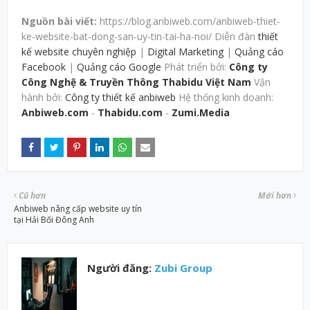
Nguồn bài viết:
https://blog.anbiweb.com/anbiweb-thiet-
ke-website-bat-dong-san-uy-tin-tai-ha-noi/ Diễn đàn
thiết
kế website chuyên nghiệp
|
Digital Marketing
|
Quảng cáo
Facebook
|
Quảng cáo Google
Phát triển bởi:
Công ty
Công Nghệ & Truyền Thông Thabidu Việt Nam
Vận
hành bởi:
Công ty thiết kế anbiweb
Hệ thống kinh doanh:
Anbiweb.com
-
Thabidu.com
-
Zumi.Media
Cũ hơn
Mới hơn
Anbiweb nâng cấp website uy tín
tại Hải Bối Đông Anh
Người đăng:
Zubi Group