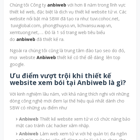
Chúng tôi Công ty
anbiweb
với hơn 8 năm trong lĩnh vực
thiết kế web, đặc biệt là dịch vụ thiết kế website tử vi. Các
website nổi bật mà SBW đã tạo ra như: tuvi.cohoc.net,
tuviglobal.com, phongthuyso.vn, lichvansu.wap.vn,
xemtuong.net,…. Đó là 1 số trang web tiêu biểu
do
anbiweb
đã thiết kế ra.
Ngoài ra chúng tôi cũng là trung tâm đào tạo seo do đó,
mọi website
Anbiweb
thiết kế có thể dễ dàng lên top
google.
Ưu điểm vượt trội khi thiết kế
website xem bói tại
Anbiweb
là gì?
Với kinh nghiệm lâu năm, với khả năng thích nghi với những
dòng công nghệ mới đem lại thế hiệu quả nhất dành cho
SBW có những ưu điểm như
Anbiweb
Thiết kế website xem tử vi có chức năng bảo
mật cao tránh các hacker xâm nhập.
Anbiweb
Làm web xem tử vi với hệ quản trị đa ngôn