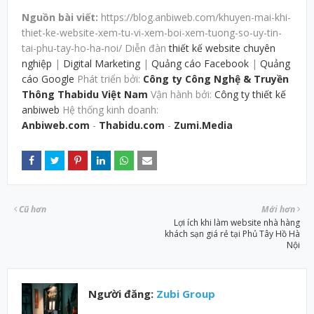
Nguồn bài viết:
https://blog.anbiweb.com/khuyen-mai-khi-
thiet-ke-website-xem-tu-vi-xem-boi-xem-tuong-so-uy-tin-
tai-phu-tay-ho-ha-noi/ Diễn đàn
thiết kế website chuyên
nghiệp
|
Digital Marketing
|
Quảng cáo Facebook
|
Quảng
cáo Google
Phát triển bởi:
Công ty Công Nghệ & Truyền
Thông Thabidu Việt Nam
Vận hành bởi:
Công ty thiết kế
anbiweb
Hệ thống kinh doanh:
Anbiweb.com
-
Thabidu.com
-
Zumi.Media
Cũ hơn
Mới hơn
Lợi ích khi làm website nhà hàng
khách sạn giá rẻ tại Phủ Tây Hồ Hà
Nội
Người đăng:
Zubi Group