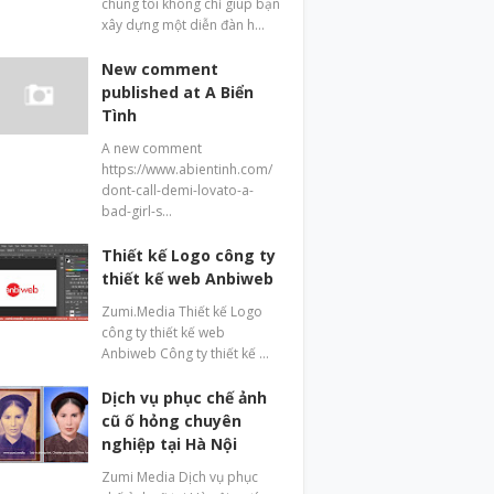
chúng tôi không chỉ giúp bạn
xây dựng một diễn đàn h…
New comment
published at A Biển
Tình
A new comment
https://www.abientinh.com/
dont-call-demi-lovato-a-
bad-girl-s…
Thiết kế Logo công ty
thiết kế web Anbiweb
Zumi.Media Thiết kế Logo
công ty thiết kế web
Anbiweb Công ty thiết kế …
Dịch vụ phục chế ảnh
cũ ố hỏng chuyên
nghiệp tại Hà Nội
Zumi Media Dịch vụ phục