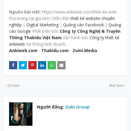
Nguồn bài viết:
https://www.anbiweb.com/thiet-ke-web-
thoi-trang-tai-gia-lam/ Diễn đàn
thiết kế website chuyên
nghiệp
|
Digital Marketing
|
Quảng cáo Facebook
|
Quảng
cáo Google
Phát triển bởi:
Công ty Công Nghệ & Truyền
Thông Thabidu Việt Nam
Vận hành bởi:
Công ty thiết kế
anbiweb
Hệ thống kinh doanh:
Anbiweb.com
-
Thabidu.com
-
Zumi.Media
Cũ hơn
Mới hơn
Người đăng:
Zubi Group