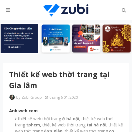
Thiết kế web thời trang tại
Gia lâm
by
Zubi Group
tháng 6 01, 2020
Anbiweb.com
thiết kế web thời trang
ở hà nội,
thiết kế web thời
trang
tphcm,
thiết kế web thời trang
tại hà nội,
thiết kế
web thời trang
đơn giản,
thiết kế web thời trang
cơ