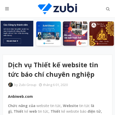
Dịch vụ Thiết kế website tin
tức báo chí chuyên nghiệp
by
Zubi Group
tháng 6 01, 2020
Anbiweb.com
Chức năng của
website tin tức,
Website
tin tức
là
gì,
Thiết
kế
web
tin tức,
Thiết
kế website báo
điện tử,