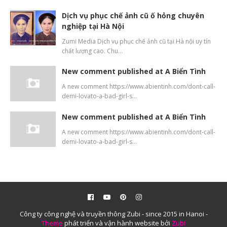
Dịch vụ phục chế ảnh cũ ố hỏng chuyên
nghiệp tại Hà Nội
Zumi Media Dịch vụ phục chế ảnh cũ tại Hà nội uy tín
chất lượng cao. Chu…
New comment published at A Biển Tình
A new comment https://www.abientinh.com/dont-call-
demi-lovato-a-bad-girl-s…
New comment published at A Biển Tình
A new comment https://www.abientinh.com/dont-call-
demi-lovato-a-bad-girl-s…
Công ty công nghệ và truyền thông Zubi - since 2015 in Hanoi -
Theme
phát triển và vận hành website bởi
Zubi