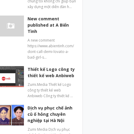
chúng tôi không chỉ giúp bạn
xây dựng một diễn đàn h…
New comment
published at A Biển
Tình
A new comment
https://www.abientinh.com/
dont-call-demi-lovato-a-
bad-girl-s…
Thiết kế Logo công ty
thiết kế web Anbiweb
Zumi.Media Thiết kế Logo
công ty thiết kế web
Anbiweb Công ty thiết kế …
Dịch vụ phục chế ảnh
cũ ố hỏng chuyên
nghiệp tại Hà Nội
Zumi Media Dịch vụ phục