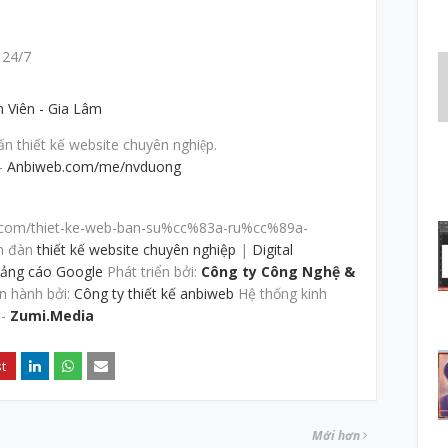
 24/7
 thiết kế website chuyên nghiệp.
–
Anbiweb.com/me/nvduong
.com/thiet-ke-web-ban-su%cc%83a-ru%cc%89a-
n đàn
thiết kế website chuyên nghiệp
|
Digital
ảng cáo Google
Phát triển bởi:
Công ty Công Nghệ &
n hành bởi:
Công ty thiết kế anbiweb
Hệ thống kinh
-
Zumi.Media
Mới hơn