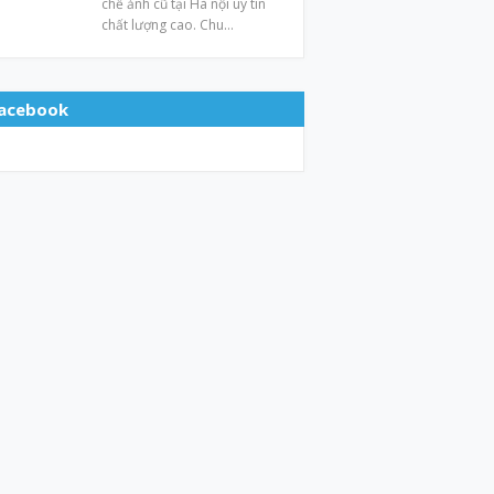
chế ảnh cũ tại Hà nội uy tín
chất lượng cao. Chu…
acebook