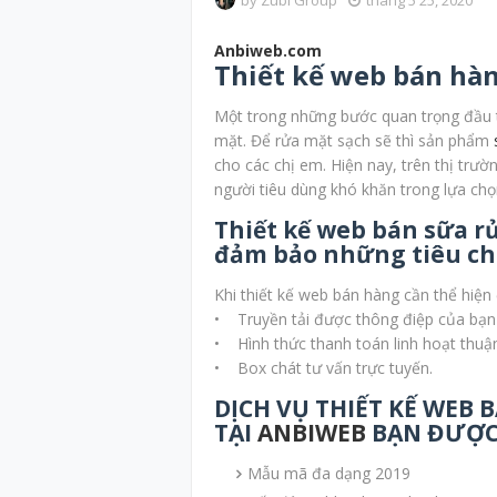
by
Zubi Group
tháng 5 25, 2020
Anbiweb.com
Thiết kế web bán hàn
Một trong những bước quan trọng đầu t
mặt. Để rửa mặt sạch sẽ thì sản phẩm
cho các chị em. Hiện nay, trên thị trư
người tiêu dùng khó khăn trong lựa chọn.
Thiết kế web bán sữa r
đảm bảo những tiêu chí
Khi thiết kế web bán hàng cần thể hiện 
• Truyền tải được thông điệp của bạn
• Hình thức thanh toán linh hoạt thuận 
• Box chát tư vấn trực tuyến.
DỊCH VỤ THIẾT KẾ WEB BA
TẠI
ANBIWEB
BẠN ĐƯỢC
Mẫu mã đa dạng 2019