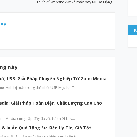
Thiết kế website đặt vé máy bay tại Đà Nẵng
oup
F
ăng này
hớ, USB: Giải Pháp Chuyên Nghiệp Từ Zumi Media
hục Ảnh bị mất trong thẻ nhớ, USB Mục lục To…
edia: Giải Pháp Toàn Diện, Chất Lượng Cao Cho
mi Media cung cấp đầy đủ vật tư, thiết bị v…
& In Ấn Quà Tặng Sự Kiện Uy Tín, Giá Tốt
n xuất & in ấn quà tặng sự kiện: cúp biểu tr…