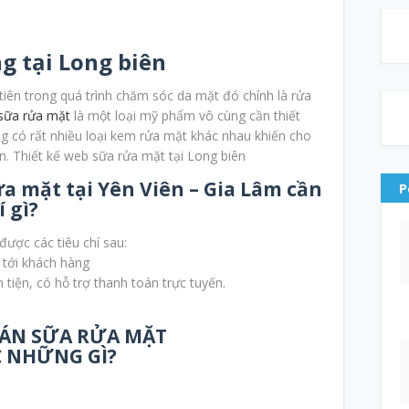
g tại Long biên
iên trong quá trình chăm sóc da mặt đó chính là rửa
sữa rửa mặt
là một loại mỹ phẩm vô cùng cần thiết
ờng có rất nhiều loại kem rửa mặt khác nhau khiến cho
 Thiết kế web sữa rửa mặt tại Long biên
ửa mặt tại Yên Viên – Gia Lâm cần
P
 gì
?
được các tiêu chí sau:
 tới khách hàng
tiện, có hỗ trợ thanh toán trực tuyến.
́N SỮA RỬA MẶT
 NHỮNG GÌ?