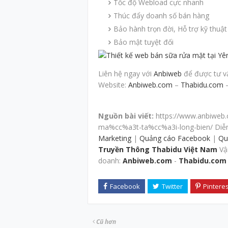
Tốc độ Webload cực nhanh
Thúc đẩy doanh số bán hàng
Bảo hành trọn đời, Hỗ trợ kỹ thuật
Bảo mật tuyệt đối
Liên hệ ngay với
Anbiweb
để được tư vấn
Website:
Anbiweb.com
–
Thabidu.com
Nguồn bài viết:
https://www.anbiweb
ma%cc%a3t-ta%cc%a3i-long-bien/ Diễ
Marketing
|
Quảng cáo Facebook
|
Qu
Truyền Thông Thabidu Việt Nam
Vậ
doanh:
Anbiweb.com
-
Thabidu.com
Cũ hơn