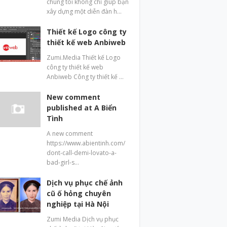
chúng tôi không chỉ giúp bạn
xây dựng một diễn đàn h…
Thiết kế Logo công ty
thiết kế web Anbiweb
Zumi.Media Thiết kế Logo
công ty thiết kế web
Anbiweb Công ty thiết kế …
New comment
published at A Biển
Tình
A new comment
https://www.abientinh.com/
dont-call-demi-lovato-a-
bad-girl-s…
Dịch vụ phục chế ảnh
cũ ố hỏng chuyên
nghiệp tại Hà Nội
Zumi Media Dịch vụ phục