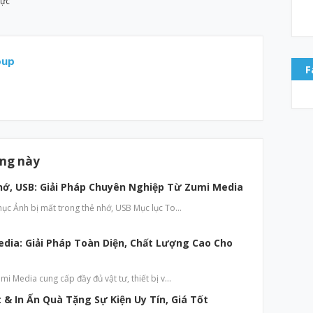
rực
oup
F
ăng này
hớ, USB: Giải Pháp Chuyên Nghiệp Từ Zumi Media
hục Ảnh bị mất trong thẻ nhớ, USB Mục lục To…
edia: Giải Pháp Toàn Diện, Chất Lượng Cao Cho
mi Media cung cấp đầy đủ vật tư, thiết bị v…
& In Ấn Quà Tặng Sự Kiện Uy Tín, Giá Tốt