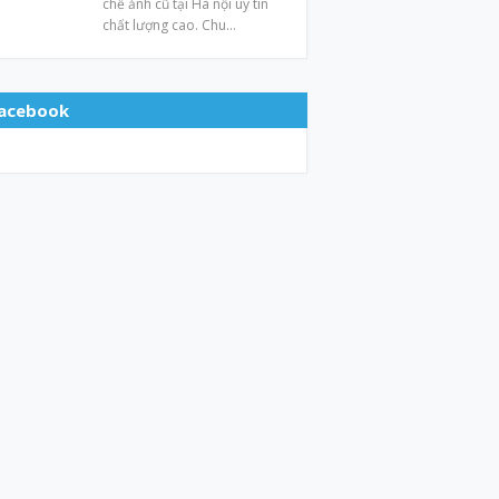
chế ảnh cũ tại Hà nội uy tín
chất lượng cao. Chu…
acebook