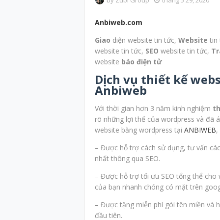
by
Zubi Group
tháng 5 29, 2020
Anbiweb.com
Giao
diện website tin tức,
Website
tin
website tin tức,
SEO
website tin tức,
Tr
website
báo điện tử
Dịch vụ thiết kế webs
Anbiweb
Với thời gian hơn 3 năm kinh nghiệm
t
rõ những lợi thế của wordpress và đã áp
website bằng wordpress tại
ANBIWEB
,
– Được hỗ trợ cách sử dụng, tư vấn các
nhất thông qua SEO.
– Được hỗ trợ tối ưu SEO tổng thể cho 
của bạn nhanh chóng có mặt trên goog
– Được tặng miễn phí gói tên miền và ho
đầu tiên.