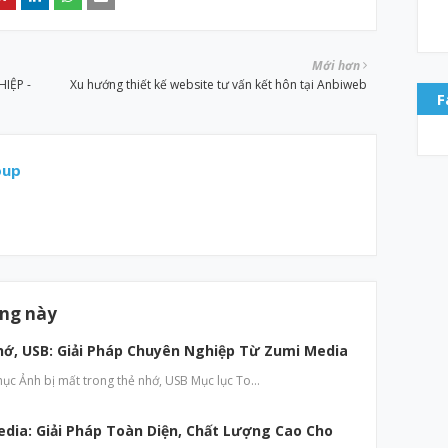
Mới hơn
IỆP -
Xu hướng thiết kế website tư vấn kết hôn tại Anbiweb
F
oup
ăng này
hớ, USB: Giải Pháp Chuyên Nghiệp Từ Zumi Media
hục Ảnh bị mất trong thẻ nhớ, USB Mục lục To…
edia: Giải Pháp Toàn Diện, Chất Lượng Cao Cho