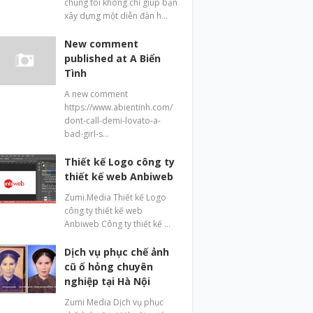
chúng tôi không chỉ giúp bạn
xây dựng một diễn đàn h…
New comment
published at A Biển
Tình
A new comment
https://www.abientinh.com/
dont-call-demi-lovato-a-
bad-girl-s…
Thiết kế Logo công ty
thiết kế web Anbiweb
Zumi.Media Thiết kế Logo
công ty thiết kế web
Anbiweb Công ty thiết kế …
Dịch vụ phục chế ảnh
cũ ố hỏng chuyên
nghiệp tại Hà Nội
Zumi Media Dịch vụ phục