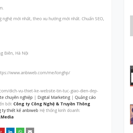
m.
g nghệ mới nhất, theo xu hướng mới nhất. Chuẩn SEO,
ng Biên, Hà Nội
https://www.anbiweb.com/me/longhp/
om/dich-vu-thiet-ke-website-tin-tuc-giao-dien-dep-
ite chuyên nghiệp
|
Digital Marketing
|
Quảng cáo
ển bởi:
Công ty Công Nghệ & Truyền Thông
 ty thiết kế anbiweb
Hệ thống kinh doanh:
.Media