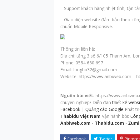
– Support khách hàng nhiệt tình, tận tâ
– Giao diện website đảm bảo theo côn
chuẩn Mobile Responsive.
Thông tin liên hệ:
Địa chỉ: tầng 3 số 6/105 Thanh Am, Lo
Phone: 0584 650 697
Email: longhp32@gmail.com
Website: https://www.anbiweb.com – 
Nguồn bài viết:
https://www.anbiweb.c
chuyen-nghiep/ Diễn đàn
thiết kế webs
Facebook
|
Quảng cáo Google
Phát tri
Thabidu Việt Nam
Vận hành bởi:
Công
Anbiweb.com
-
Thabidu.com
-
Zumi