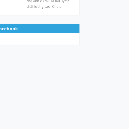
chế ảnh cũ tại Hà nội uy tín
chất lượng cao. Chu…
acebook