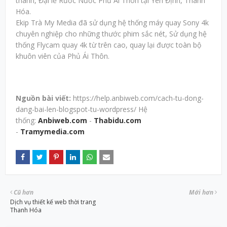
thành, Đại lễ Rước Nước Phủ Ái Thôn tại Yên Định, Thanh
Hóa.
Ekip Trà My Media đã sử dụng hệ thống máy quay Sony 4k
chuyên nghiệp cho những thước phim sắc nét, Sử dụng hệ
thống Flycam quay 4k từ trên cao, quay lại được toàn bộ
khuôn viên của Phủ Ái Thôn.
Nguồn bài viết:
https://help.anbiweb.com/cach-tu-dong-
dang-bai-len-blogspot-tu-wordpress/ Hệ
thống:
Anbiweb.com
-
Thabidu.com
-
Tramymedia.com
Cũ hơn
Mới hơn
Dịch vụ thiết kế web thời trang
Thanh Hóa