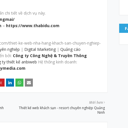
 chi tiết về dịch vụ này.
ngmai/
m
–
https://www.thabidu.com
F
com/thiet-ke-web-nha-hang-khach-san-chuyen-nghiep-
uyên nghiệp
|
Digital Marketing
|
Quảng cáo
ển bởi:
Công ty Công Nghệ & Truyền Thông
 ty thiết kế anbiweb
Hệ thống kinh doanh:
ymedia.com
Mới hơn
anh
Thiết kế web khách sạn - resort chuyên nghiệp Quảng
Ninh