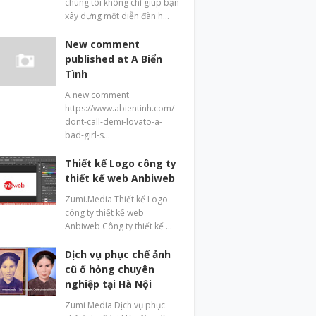
chúng tôi không chỉ giúp bạn
xây dựng một diễn đàn h…
New comment
published at A Biển
Tình
A new comment
https://www.abientinh.com/
dont-call-demi-lovato-a-
bad-girl-s…
Thiết kế Logo công ty
thiết kế web Anbiweb
Zumi.Media Thiết kế Logo
công ty thiết kế web
Anbiweb Công ty thiết kế …
Dịch vụ phục chế ảnh
cũ ố hỏng chuyên
nghiệp tại Hà Nội
Zumi Media Dịch vụ phục