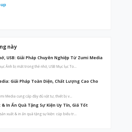
oup
ăng này
hớ, USB: Giải Pháp Chuyên Nghiệp Từ Zumi Media
hục Ảnh bị mất trong thẻ nhớ, USB Mục lục To…
edia: Giải Pháp Toàn Diện, Chất Lượng Cao Cho
mi Media cung cấp đầy đủ vật tư, thiết bị v…
& In Ấn Quà Tặng Sự Kiện Uy Tín, Giá Tốt
n xuất & in ấn quà tặng sự kiện: cúp biểu tr…