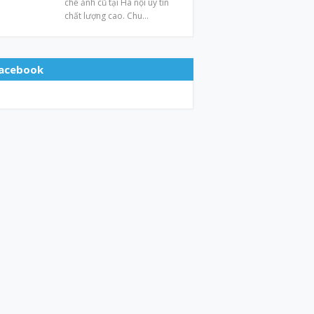
chế ảnh cũ tại Hà nội uy tín
chất lượng cao. Chu…
acebook