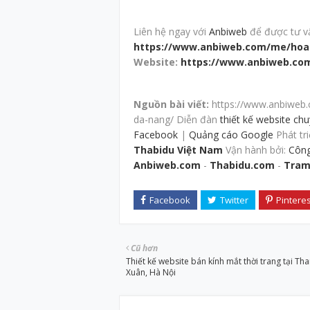
Liên hệ ngay với
Anbiweb
để được tư vấn
https://www.anbiweb.com/me/hoa
Website:
https://www.anbiweb.co
Nguồn bài viết:
https://www.anbiweb.
da-nang/ Diễn đàn
thiết kế website ch
Facebook
|
Quảng cáo Google
Phát tri
Thabidu Việt Nam
Vận hành bởi:
Công
Anbiweb.com
-
Thabidu.com
-
Tram
Cũ hơn
Thiết kế website bán kính mắt thời trang tại Th
Xuân, Hà Nội