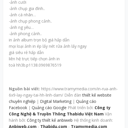
-ảnh cưới
-ảnh chụp gia đình..
-ảnh cá nhân…
-ảnh chụp phong cảnh..
-ảnh ng yêu…
-ảnh phong cảnh..
in ảnh album trọn bộ giá hấp dẫn
mọi loại ảnh in ép lấy nét rửa ảnh lấy ngay
giá siêu rẻ hấp dẫn
liên hệ trực tiếp chọn ảnh in
toà hh3b.p1138.0969876519
Nguồn bài viết:
https://www.tramymedia.com/in-rua-anh-
6x9-lay-ngay-tai-hh-linh-dam/ Diễn đàn
thiết kế website
chuyên nghiệp
|
Digital Marketing
|
Quảng cáo
Facebook
|
Quảng cáo Google
Phát triển bởi:
Công ty
Công Nghệ & Truyền Thông Thabidu Việt Nam
Vận
hành bởi:
Công ty thiết kế anbiweb
Hệ thống kinh doanh:
Anbiweb.com
-
Thabidu.com
-
Tramymedia.com