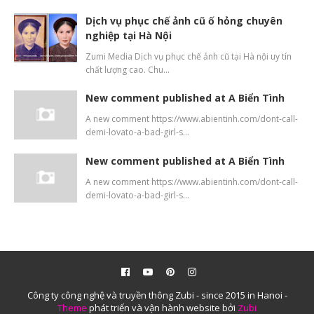
Dịch vụ phục chế ảnh cũ ố hỏng chuyên
nghiệp tại Hà Nội
Zumi Media Dịch vụ phục chế ảnh cũ tại Hà nội uy tín
chất lượng cao. Chu…
New comment published at A Biển Tình
A new comment https://www.abientinh.com/dont-call-
demi-lovato-a-bad-girl-s…
New comment published at A Biển Tình
A new comment https://www.abientinh.com/dont-call-
demi-lovato-a-bad-girl-s…
Công ty công nghệ và truyền thông Zubi - since 2015 in Hanoi -
Theme
phát triển và vận hành website bởi
Zubi