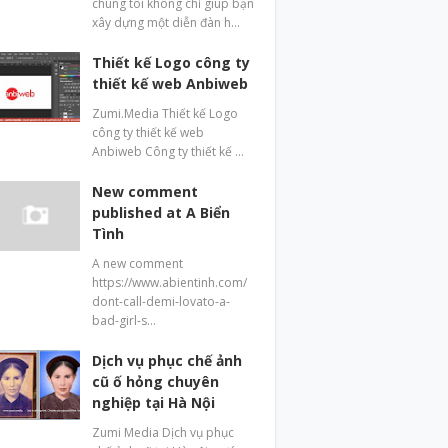
chúng tôi không chỉ giúp bạn
xây dựng một diễn đàn h…
Thiết kế Logo công ty
thiết kế web Anbiweb
Zumi.Media Thiết kế Logo
công ty thiết kế web
Anbiweb Công ty thiết kế …
New comment
published at A Biển
Tình
A new comment
https://www.abientinh.com/
dont-call-demi-lovato-a-
bad-girl-s…
Dịch vụ phục chế ảnh
cũ ố hỏng chuyên
nghiệp tại Hà Nội
Zumi Media Dịch vụ phục