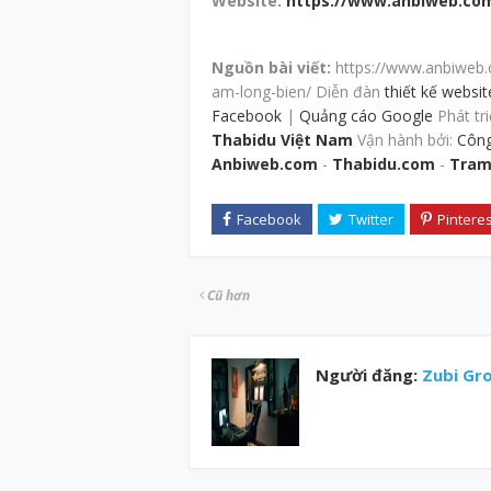
Website:
https://www.anbiweb.co
Nguồn bài viết:
https://www.anbiweb.
am-long-bien/ Diễn đàn
thiết kế websi
Facebook
|
Quảng cáo Google
Phát tri
Thabidu Việt Nam
Vận hành bởi:
Công
Anbiweb.com
-
Thabidu.com
-
Tram
Cũ hơn
Người đăng:
Zubi Gr