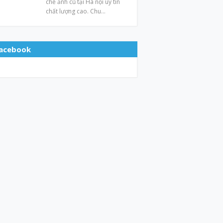
chế ảnh cũ tại Hà nội uy tín
chất lượng cao. Chu…
acebook