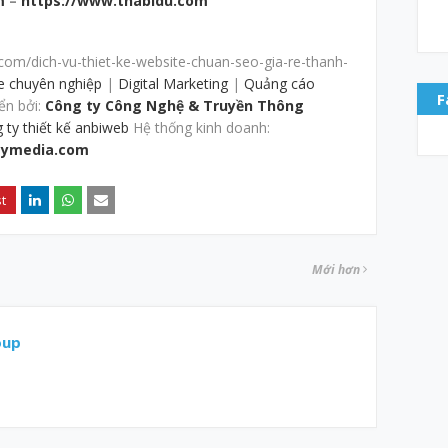
m
–
https://www.thabidu.com
com/dich-vu-thiet-ke-website-chuan-seo-gia-re-thanh-
te chuyên nghiệp
|
Digital Marketing
|
Quảng cáo
F
ển bởi:
Công ty Công Nghệ & Truyền Thông
 ty thiết kế anbiweb
Hệ thống kinh doanh:
ymedia.com
Mới hơn
oup