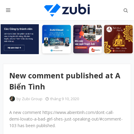
New comment published at A
Biển Tình
by
Zubi Group
tháng 9 10, 2020
A new comment https://www.abientinh.com/dont-call-
demi-lovato-a-bad-girl-shes-just-speaking-out/#comment-
103 has been published.