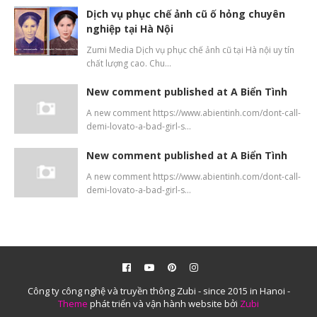
Dịch vụ phục chế ảnh cũ ố hỏng chuyên
nghiệp tại Hà Nội
Zumi Media Dịch vụ phục chế ảnh cũ tại Hà nội uy tín
chất lượng cao. Chu…
New comment published at A Biển Tình
A new comment https://www.abientinh.com/dont-call-
demi-lovato-a-bad-girl-s…
New comment published at A Biển Tình
A new comment https://www.abientinh.com/dont-call-
demi-lovato-a-bad-girl-s…
Công ty công nghệ và truyền thông Zubi - since 2015 in Hanoi -
Theme
phát triển và vận hành website bởi
Zubi