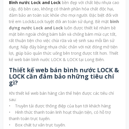
Bình nước Lock and Lock
bền đẹp với chất liệu nhựa cao
cấp, độ bền cao, không có thành phần hóa chất độc hại,
đảm bảo an toàn sức khỏe cho mọi người. Đặc biệt đối với
trẻ em Lock&Lock tuyệt đối an toàn sử dụng. Bề mặt
bình
đựng nước Lock and Lock
luôn được thiết kế nhám bề
mặt bên ngoài chống bám bẩn và chống bám mùi cực tốt,
rất thuận tiện cho việc chùi rữa và vệ sinh sau mỗi lần sử
dụng. Nắp đậy bằng nhựa chắc chắn với nút đóng mở tiện
lợi, giúp bảo quản thức uống bên trong được tốt hơn. Thiết
kế web bán bình nước LOCK & LOCK tại Long Biên.
Thiết kế web bán bình nước LOCK &
LOCK cần đảm bảo những tiêu chí
gì
?
Khi thiết kế web bán hàng cần thể hiện được các tiêu chí
sau:
• Truyền tải được thông điệp của bạn tới khách hàng
• Hình thức thanh toán linh hoạt thuận tiện, có hỗ trợ
thanh toán trực tuyến.
• Box chát tư vấn trực tuyến.