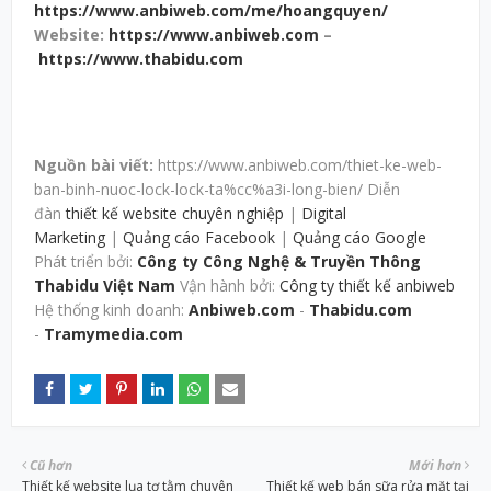
https://www.anbiweb.com/me/hoangquyen/
Website:
https://www.anbiweb.com
–
https://www.thabidu.com
Nguồn bài viết:
https://www.anbiweb.com/thiet-ke-web-
ban-binh-nuoc-lock-lock-ta%cc%a3i-long-bien/ Diễn
đàn
thiết kế website chuyên nghiệp
|
Digital
Marketing
|
Quảng cáo Facebook
|
Quảng cáo Google
Phát triển bởi:
Công ty Công Nghệ & Truyền Thông
Thabidu Việt Nam
Vận hành bởi:
Công ty thiết kế anbiweb
Hệ thống kinh doanh:
Anbiweb.com
-
Thabidu.com
-
Tramymedia.com
Cũ hơn
Mới hơn
Thiết kế website lụa tơ tằm chuyên
Thiết kế web bán sữa rửa mặt tại